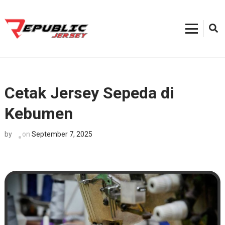
Skip
to
content
Kostum Sepeda
0812-8382-6858, Toko Kostum Terdekat, Tempat Buat Jersey Bekasi
(Press
Enter)
Cetak Jersey Sepeda di
Kebumen
on
September 7, 2025
by