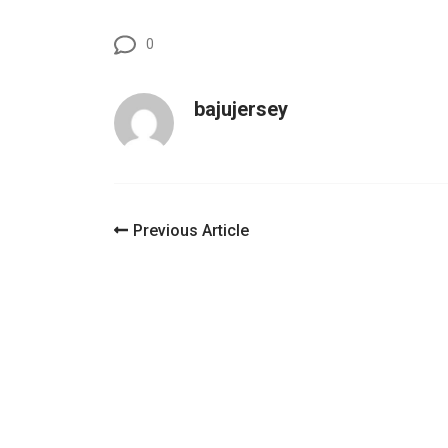
0
bajujersey
Post
Previous Article
Navigation