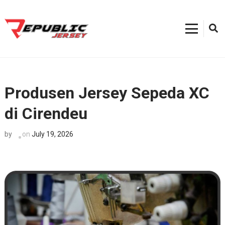
Skip
to
content
Kostum Sepeda
0812-8382-6858, Toko Kostum Terdekat, Tempat Buat Jersey Bekasi
(Press
Enter)
Produsen Jersey Sepeda XC
di Cirendeu
on
July 19, 2026
by