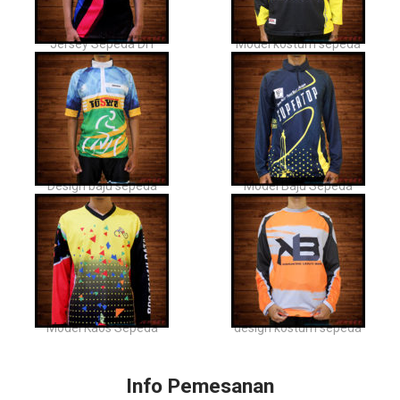
Jersey Sepeda DH
Model kostum sepeda
Design baju sepeda
Model Baju Sepeda
Model Kaos Sepeda
design kostum sepeda
Info Pemesanan