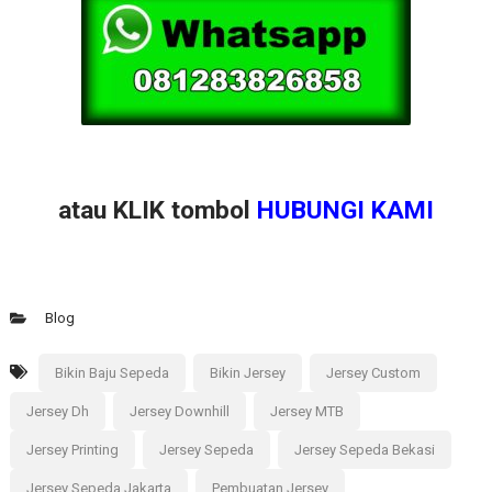
atau KLIK tombol
HUBUNGI KAMI
Blog
Bikin Baju Sepeda
Bikin Jersey
Jersey Custom
Jersey Dh
Jersey Downhill
Jersey MTB
Jersey Printing
Jersey Sepeda
Jersey Sepeda Bekasi
Jersey Sepeda Jakarta
Pembuatan Jersey