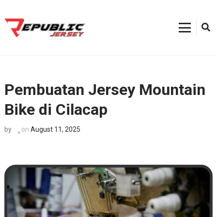
Skip
to
content
Kostum Sepeda
0812-8382-6858, Toko Kostum Terdekat, Tempat Buat Jersey Bekasi
(Press
Enter)
Pembuatan Jersey Mountain
Bike di Cilacap
on
August 11, 2025
by