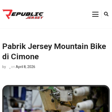
Skip
to
content
Kostum Sepeda
0812-8382-6858, Toko Kostum Terdekat, Tempat Buat Jersey Bekasi
(Press
Enter)
Pabrik Jersey Mountain Bike
di Cimone
on
April 8, 2026
by