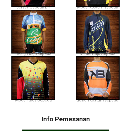
Jersey Sepeda DH
Model kostum sepeda
Design baju sepeda
Model Baju Sepeda
Model Kaos Sepeda
design kostum sepeda
Info Pemesanan