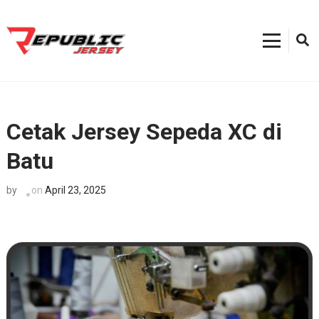
Skip
to
content
Kostum Sepeda
0812-8382-6858, Toko Kostum Terdekat, Tempat Buat Jersey Bekasi
(Press
Enter)
Cetak Jersey Sepeda XC di
Batu
on
April 23, 2025
by