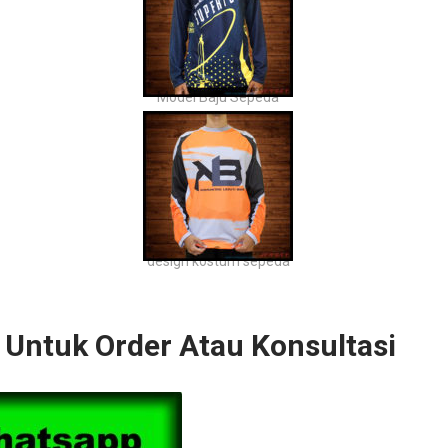
Model Baju Sepeda
design kostum sepeda
Untuk Order Atau Konsultasi