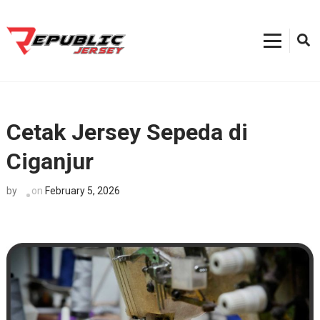
Skip
to
content
Kostum Sepeda
0812-8382-6858, Toko Kostum Terdekat, Tempat Buat Jersey Bekasi
(Press
Enter)
Cetak Jersey Sepeda di
Ciganjur
on
February 5, 2026
by