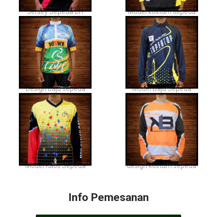
Jersey Sepeda DH
Model kostum sepeda
Design baju sepeda
Model Baju Sepeda
Model Kaos Sepeda
design kostum sepeda
Info Pemesanan