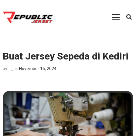
Skip
to
content
Kostum Sepeda
0812-8382-6858, Toko Kostum Terdekat, Tempat Buat Jersey Bekasi
(Press
Enter)
Buat Jersey Sepeda di Kediri
on
November 16, 2024
by