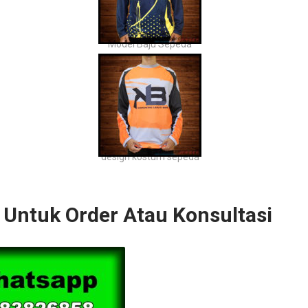
Model Baju Sepeda
design kostum sepeda
Untuk Order Atau Konsultasi