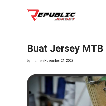
Skip
to
Kostum Sepeda
0812-8382-6858, Toko Kostum Terdekat, Tempat
content
(Press
Enter)
Buat Jersey MTB 
on
November 21, 2023
by