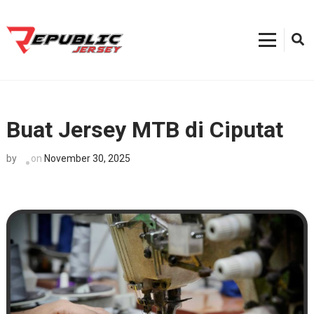
Skip
to
content
Kostum Sepeda
0812-8382-6858, Toko Kostum Terdekat, Tempat Buat Jersey Bekasi
(Press
Enter)
Buat Jersey MTB di Ciputat
on
November 30, 2025
by