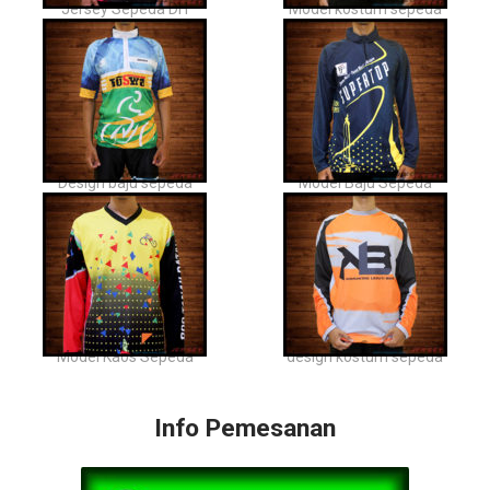
Jersey Sepeda DH
Model kostum sepeda
Design baju sepeda
Model Baju Sepeda
Model Kaos Sepeda
design kostum sepeda
Info Pemesanan