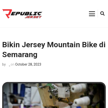
Skip
to
content
Kostum Sepeda
0812-8382-6858, Toko Kostum Terdekat, Tempat Buat Jersey Bekasi
(Press
Enter)
Bikin Jersey Mountain Bike di
Semarang
on
October 28, 2023
by