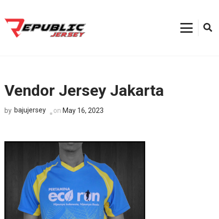
Skip
to
content
Kostum Sepeda
0812-8382-6858, Toko Kostum Terdekat, Tempat Buat Jersey Bekasi
(Press
Enter)
Vendor Jersey Jakarta
bajujersey
on
May 16, 2023
by