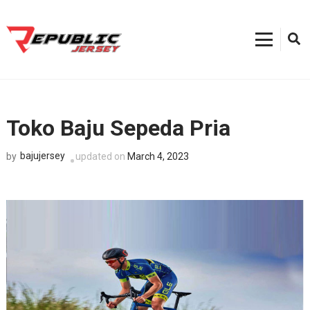
Skip
to
content
Kostum Sepeda
0812-8382-6858, Toko Kostum Terdekat, Tempat Buat Jersey Bekasi
(Press
Enter)
Toko Baju Sepeda Pria
bajujersey
updated on
March 4, 2023
by