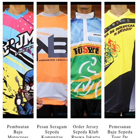
Pembuatan
Pesan Seragam
Order Jersey
Pemesanan
Baju
Sepeda
Sepeda Klub
Baju Sepeda
Motocross
Komunitas
Ruswa Jakarta
Tour De